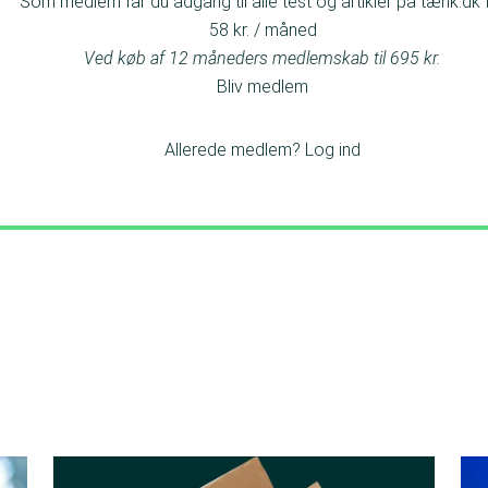
Som medlem får du adgang til alle test og artikler på tænk.dk 
58 kr. / måned
Ved køb af 12 måneders medlemskab til 695 kr.
Bliv medlem
Allerede medlem?
Log ind