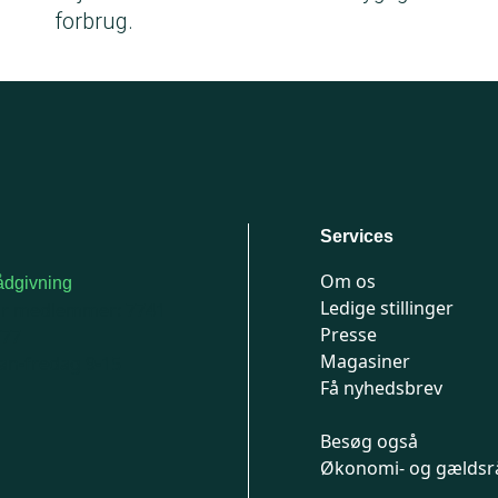
forbrug.
Services
Om os
dgivning
Ledige stillinger
or medlemmer: 7741
Presse
777
Magasiner
n-fredag 9-15
Få nyhedsbrev
Besøg også
Økonomi- og gældsr