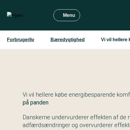
Gå
til
Menu
hovedindhold
Forbrugerliv
Bæredygtighed
Vi vil helle
Vi vil hellere købe energibesparende kom
på panden
Danskerne undervurderer effekten af de 
adfærdsændringer og overvurderer effekt