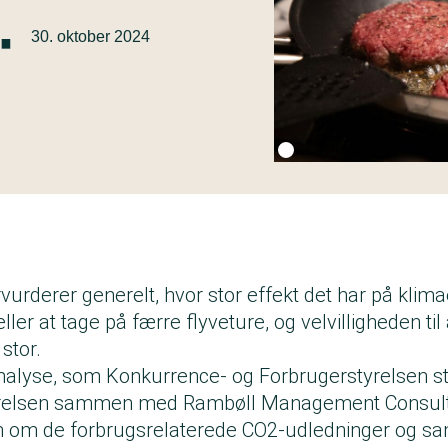
·
30. oktober 2024
Fotokredit:
Getty Images
rderer generelt, hvor stor effekt det har på klimae
ler at tage på færre flyveture, og velvilligheden til 
 stor.
analyse, som
Konkurrence- og Forbrugerstyrelsen
st
yrelsen sammen med Rambøll Management Consulti
 om de forbrugsrelaterede CO2-udledninger og sam