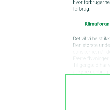
hvor forbrugerne
forbrug.
Klimaforan
Det vil vi helst ik
Den største unde
danskerne, når d
Færre flyvninge
Til gengæld har 
at købe genbrug,
modeller samt kø