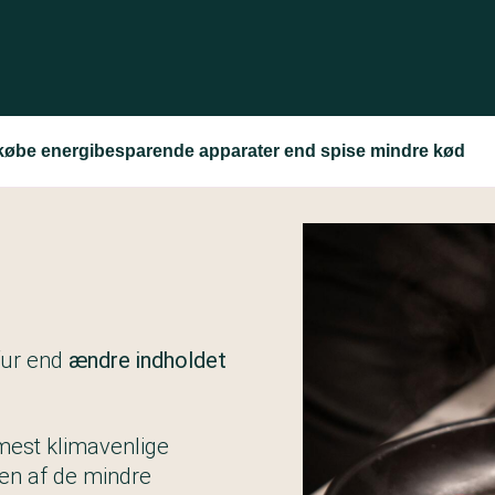
re købe energibesparende apparater end spise mindre kød
fur end
ændre indholdet
mest klimavenlige
en af de mindre