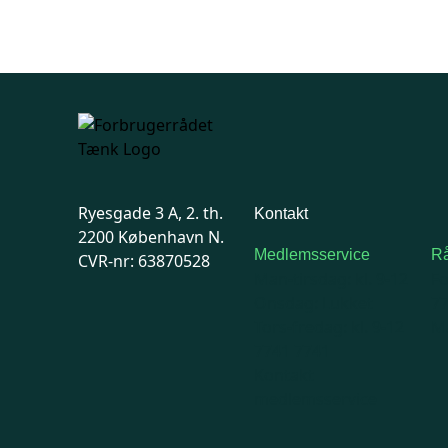
Ryesgade 3 A, 2. th.
Kontakt
2200 København N.
Medlemsservice
Rå
CVR-nr: 63870528
Man-tirsdag: kl. 9-12
F
Onsdag: Lukket
7
Tors-fredag: kl. 9-12
Ma
7741 7741
Kontakt
medlemsservice