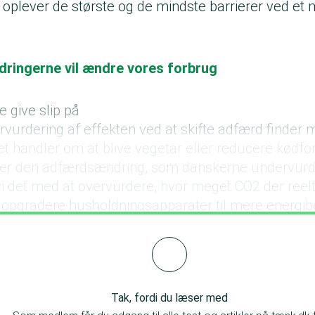
 oplever de største og de mindste barrierer ved et 
dringerne vil ændre vores forbrug
ke give slip på
rvurdering af effekten ved at skifte adfærd finder
et handler om at blive vegetar eller reducere kødfo
r er den adfærdsændring, som danskerne undervur
vi det med at overvurdere, hvor meget CO2 der reel
 opgradere husholdningsapparater til mere energi
be lokalt.
Tak, fordi du læser med