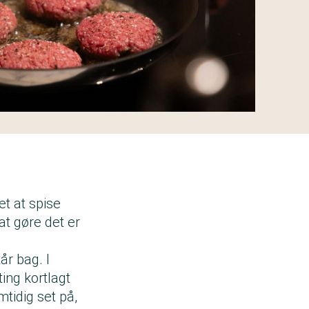
t at spise
at gøre det er
år bag. I
ng kortlagt
tidig set på,