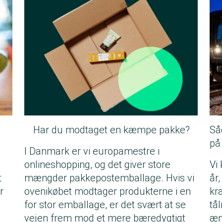
Har du modtaget en kæmpe pakke?
Så
på
I Danmark er vi europamestre i
onlineshopping, og det giver store
Vi
t
mængder pakkepostemballage. Hvis vi
år
r
ovenikøbet modtager produkterne i en
kr
for stor emballage, er det svært at se
tål
vejen frem mod et mere bæredygtigt
æn