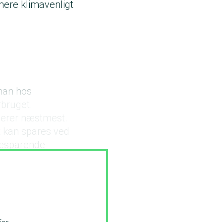
mere klimavenligt
 man hos
rbruget.
derer næstmest.
t kan spares ved
besparende