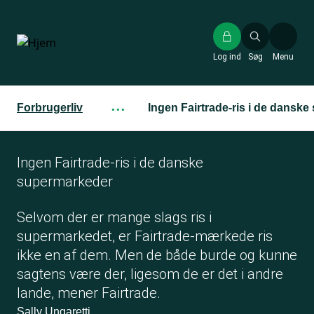
Gå
til
hovedindhold
Log ind
Søg
Menu
Forbrugerliv
···
Ingen Fairtrade-ris i de dansk
Ingen Fairtrade-ris i de danske
supermarkeder
Selvom der er mange slags ris i
supermarkedet, er Fairtrade-mærkede ris
ikke en af dem. Men de både burde og kunne
sagtens være der, ligesom de er det i andre
lande, mener Fairtrade.
Sally Ungaretti