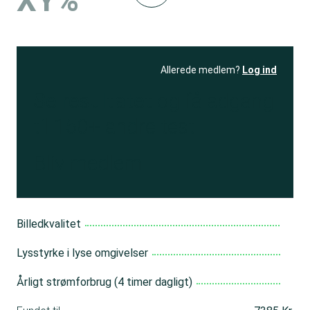
XY%
Allerede medlem?
Log ind
Se resultatet
og få adgang
til 150+ andre test
Bliv medlem
Billedkvalitet
Lysstyrke i lyse omgivelser
Årligt strømforbrug (4 timer dagligt)