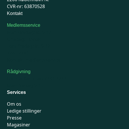
CVR-nr: 63870528
Kontakt
Medlemsservice
Man-tirsdag: kl. 9-12
Onsdag: Lukket
Tors-fredag: kl. 9-12
7741 7741
Kontakt medlemsservice
Rådgivning
For medlemmer: 7741 7777
Man-fredag 9-15
Services
Om os
Ledige stillinger
Presse
Magasiner