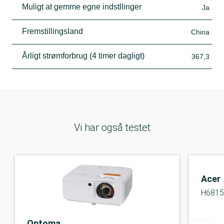
Muligt at gemme egne indstllinger
Ja
Fremstillingsland
China
Årligt strømforbrug (4 timer dagligt)
367,3
Vi har også testet
Acer
H681
Optoma