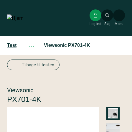
Gå
til
hovedindhold
Log ind
Søg
Menu
Test
···
Viewsonic PX701-4K
Tilbage til testen
Viewsonic
PX701-4K