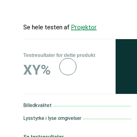
Se hele testen af
Projektor
Testresultater for dette produkt
Se 
XY%
og 
150
Billedkvalitet
Lysstyrke i lyse omgivelser
Se testresultater