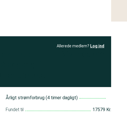
Allerede medlem?
Log ind
resultatet
Bliv medlem
få adgang til
+ andre test
Årligt strømforbrug (4 timer dagligt)
Fundet til
17579 Kr.