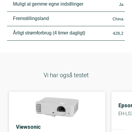
Muligt at gemme egne indstllinger
Ja
Fremstillingsland
China
Årligt strømforbrug (4 timer dagligt)
428,2
Vi har også testet
Epso
EH-LS
Viewsonic