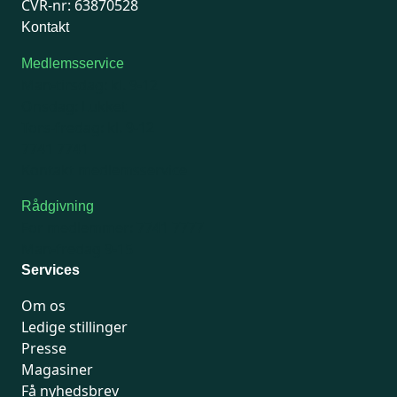
CVR-nr: 63870528
Kontakt
Medlemsservice
Man-tirsdag: kl. 9-12
Onsdag: Lukket
Tors-fredag: kl. 9-12
7741 7741
Kontakt medlemsservice
Rådgivning
For medlemmer: 7741 7777
Man-fredag 9-15
Services
Om os
Ledige stillinger
Presse
Magasiner
Få nyhedsbrev