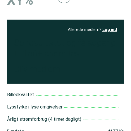
XY%
Allerede medlem?
Log ind
Se resultatet
og få adgang
til 150+ andre test
Bliv medlem
Billedkvalitet
Lysstyrke i lyse omgivelser
Årligt strømforbrug (4 timer dagligt)