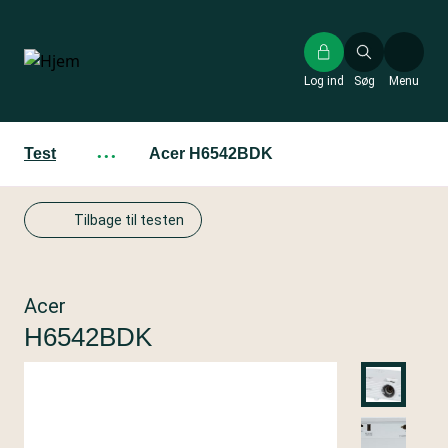
Gå
til
hovedindhold
Log ind
Søg
Menu
Test
···
Acer H6542BDK
Tilbage til testen
Acer
H6542BDK