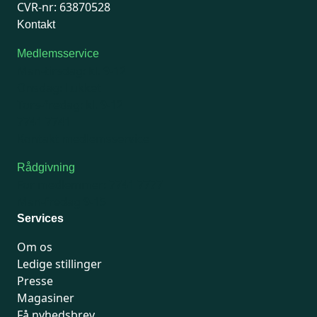
CVR-nr: 63870528
Kontakt
Medlemsservice
Man-tirsdag: kl. 9-12
Onsdag: Lukket
Tors-fredag: kl. 9-12
7741 7741
Kontakt medlemsservice
Rådgivning
For medlemmer: 7741 7777
Man-fredag 9-15
Services
Om os
Ledige stillinger
Presse
Magasiner
Få nyhedsbrev