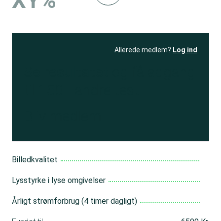
XY%
Allerede medlem?
Log ind
Se resultatet
og få adgang
til 150+ andre test
Bliv medlem
Billedkvalitet
Lysstyrke i lyse omgivelser
Årligt strømforbrug (4 timer dagligt)