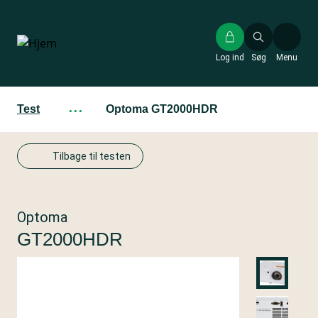
Gå
til
hovedindhold
Log ind
Søg
Menu
Test
···
Optoma GT2000HDR
Tilbage til testen
Optoma
GT2000HDR