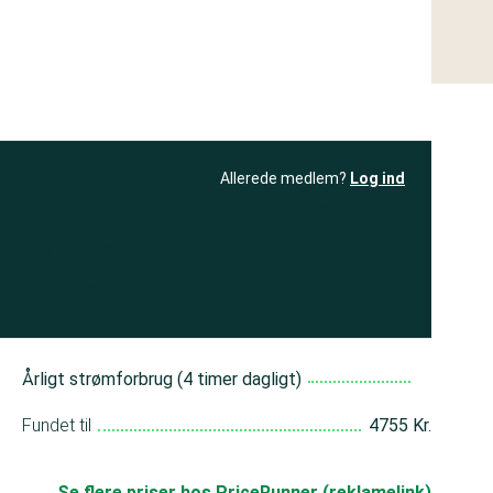
Allerede medlem?
Log ind
resultatet
Bliv medlem
få adgang til
+ andre test
Årligt strømforbrug (4 timer dagligt)
Fundet til
4755 Kr.
Se flere priser hos PriceRunner (reklamelink)