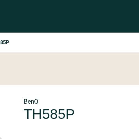
585P
BenQ
TH585P