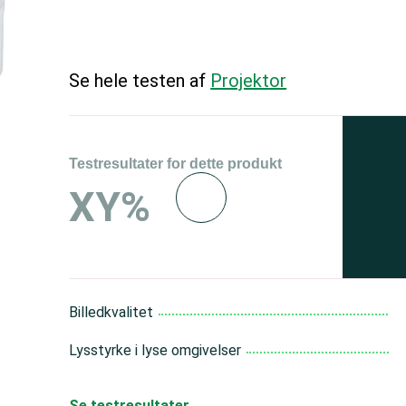
Se hele testen af
Projektor
Testresultater for dette produkt
Se 
XY%
og 
150
Billedkvalitet
Lysstyrke i lyse omgivelser
Se testresultater