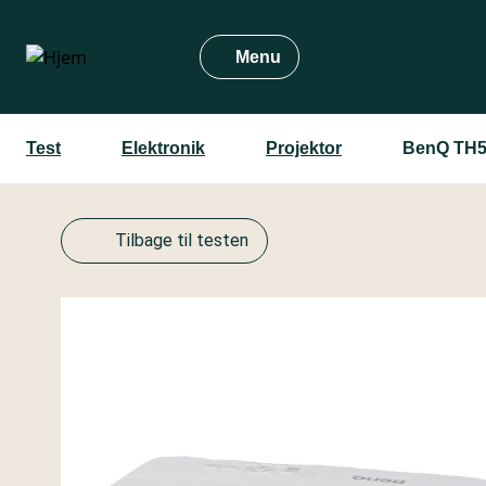
Gå
til
Menu
hovedindhold
Test
Elektronik
Projektor
BenQ TH
Tilbage til testen