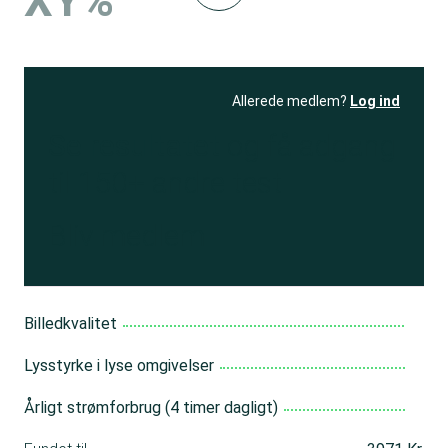
XY%
Allerede medlem?
Log ind
Se resultatet
og få adgang
til 150+ andre test
Bliv medlem
Billedkvalitet
Lysstyrke i lyse omgivelser
Årligt strømforbrug (4 timer dagligt)