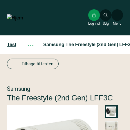
Gå
til
hovedindhold
Log ind
Søg
Menu
Test
···
Samsung The Freestyle (2nd Gen) LFF
Tilbage til testen
Samsung
The Freestyle (2nd Gen) LFF3C