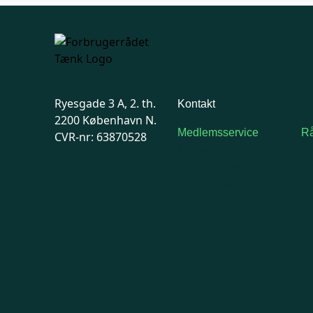
Ryesgade 3 A, 2. th.
Kontakt
2200 København N.
Medlemsservice
Rå
CVR-nr: 63870528
Man-tirsdag: kl. 9-12
F
Onsdag: Lukket
7
Tors-fredag: kl. 9-12
Ma
7741 7741
Kontakt
medlemsservice