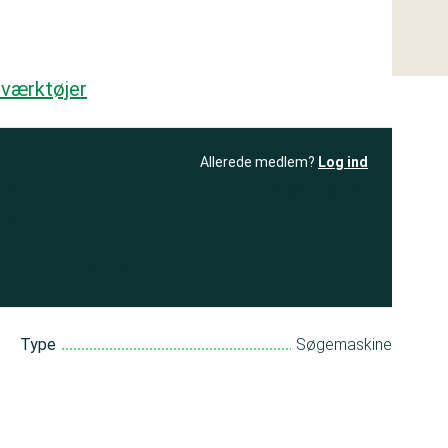
e værktøjer
Allerede medlem?
Log ind
resultatet
Bliv medlem
få adgang til
+ andre test
Type
Søgemaskine