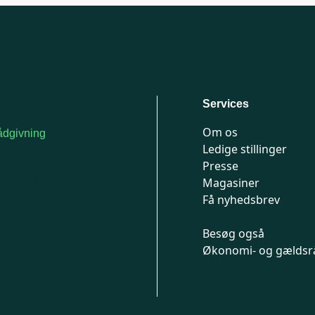
Services
Om os
dgivning
Ledige stillinger
or medlemmer: 7741
Presse
777
Magasiner
n-fredag 9-15
Få nyhedsbrev
Besøg også
Økonomi- og gældsr