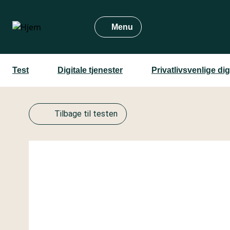
Gå
til
Menu
hovedindhold
Test
Digitale tjenester
Privatlivsvenlige dig
Tilbage til testen