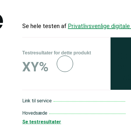
Se hele testen af
Privatlivsvenlige digital
Testresultater for dette produkt
Se 
XY%
og 
150
Link til service
Hovedsæde
Se testresultater