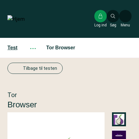
Gå
til
hovedindhold
Log ind
Søg
Menu
Test
···
Tor Browser
Tilbage til testen
Tor
Browser