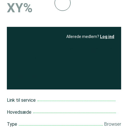
XY%
Allerede medlem?
Log ind
Se resultatet
og få adgang
til 150+ andre test
Bliv medlem
Link til service
Hovedsæde
Type
Browser