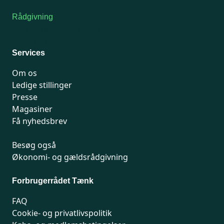
Rådgivning
For medlemmer: 7741 7777
Man-fredag 9-15
Services
Om os
Ledige stillinger
Presse
Magasiner
Få nyhedsbrev
Besøg også
Økonomi- og gældsrådgivning
Forbrugerrådet Tænk
FAQ
Cookie- og privatlivspolitik