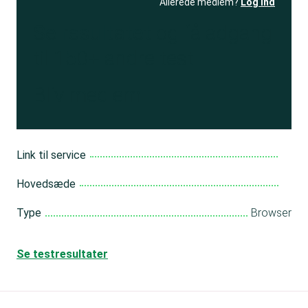
Allerede medlem?
Log ind
Se resultatet
og få adgang
til 150+ andre test
Bliv medlem
Link til service
Hovedsæde
Type
Browser
Se testresultater