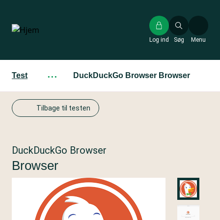
Gå
til
hovedindhold
Log ind
Søg
Menu
Test
···
DuckDuckGo Browser Browser
Tilbage til testen
DuckDuckGo Browser
Browser