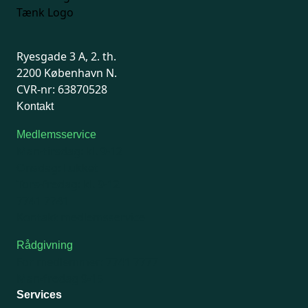
Ryesgade 3 A, 2. th.
2200 København N.
CVR-nr: 63870528
Kontakt
Medlemsservice
Man-tirsdag: kl. 9-12
Onsdag: Lukket
Tors-fredag: kl. 9-12
7741 7741
Kontakt medlemsservice
Rådgivning
For medlemmer: 7741 7777
Man-fredag 9-15
Services