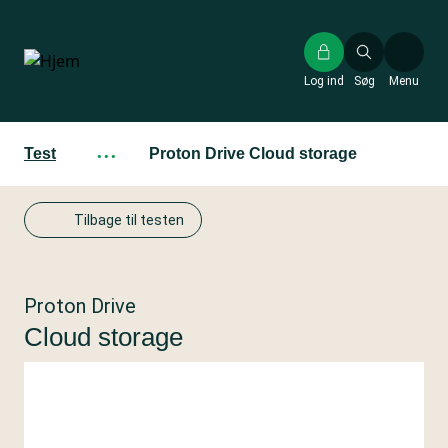
Gå
til
hovedindhold
Log ind
Søg
Menu
Test
···
Proton Drive Cloud storage
Tilbage til testen
Proton Drive
Cloud storage