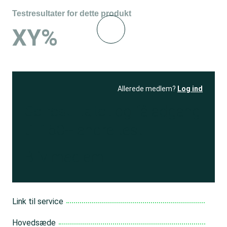
Testresultater for dette produkt
XY%
Allerede medlem?
Log ind
Se resultatet
og få adgang
til 150+ andre test
Bliv medlem
Link til service
Hovedsæde