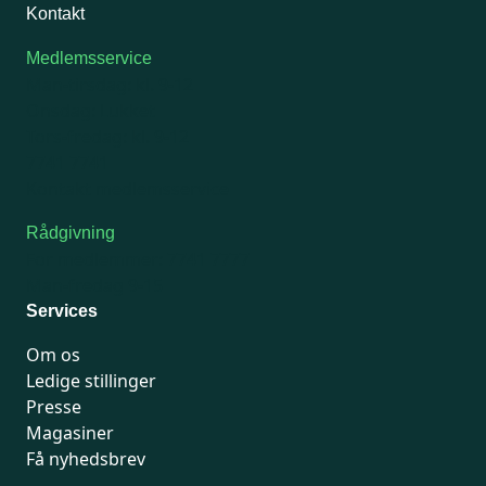
Kontakt
Medlemsservice
Man-tirsdag: kl. 9-12
Onsdag: Lukket
Tors-fredag: kl. 9-12
7741 7741
Kontakt medlemsservice
Rådgivning
For medlemmer: 7741 7777
Man-fredag 9-15
Services
Om os
Ledige stillinger
Presse
Magasiner
Få nyhedsbrev