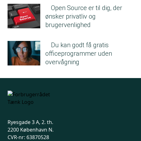
Open Source er til dig, der
ønsker privatliv og
brugervenlighed
Du kan godt få gratis
officeprogrammer uden
overvågning
Ryesgade 3 A, 2. th.
2200 København N.
CVR-nr: 63870528