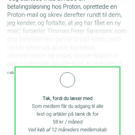
betalingsløsning hos Proton, oprettede en
Proton-mail og skrev derefter rundt til dem,
jeg kender, og fortalte, at jeg har fået en ny
mail,” fortæller Thomas Peter Sørensen, som
dog beholder den gamle Gmail-konto, indtil
han er sikker på, at alle kontakter,
abonnementer og andet, som er knyttet til
den nuværende Google-mail, er overgået til
hans nye mail hos Proton.
Tak, fordi du læser med
Som medlem får du adgang til alle
test og artikler på tænk.dk for
58 kr. / måned
Ved køb af 12 måneders medlemskab