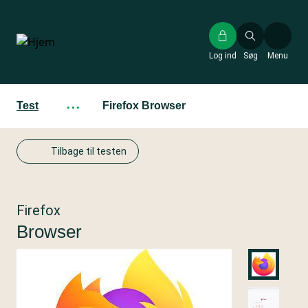
Gå
til
hovedindhold
Log ind
Søg
Menu
Test
···
Firefox Browser
Tilbage til testen
Firefox
Browser