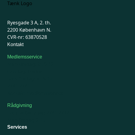
Ryesgade 3 A, 2. th.
2200 København N.
CVR-nr: 63870528
Kontakt
Medlemsservice
Man-tirsdag: kl. 9-12
Onsdag: Lukket
Tors-fredag: kl. 9-12
7741 7741
Kontakt medlemsservice
Rådgivning
For medlemmer: 7741 7777
Man-fredag 9-15
Services