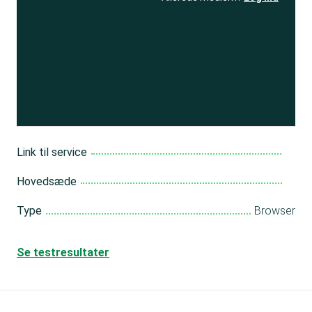
Se resultatet
og få adgang
til 150+ andre test
Bliv medlem
Link til service
Hovedsæde
Type
Browser
Se testresultater