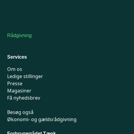
Onsdag: Lukket
Tors-fredag: kl. 9-12
7741 7741
Kontakt medlemsservice
Rådgivning
For medlemmer: 7741 7777
Man-fredag 9-15
Services
Om os
Ledige stillinger
Presse
Magasiner
Få nyhedsbrev
Besøg også
Økonomi- og gældsrådgivning
Forbrugerrådet Tænk