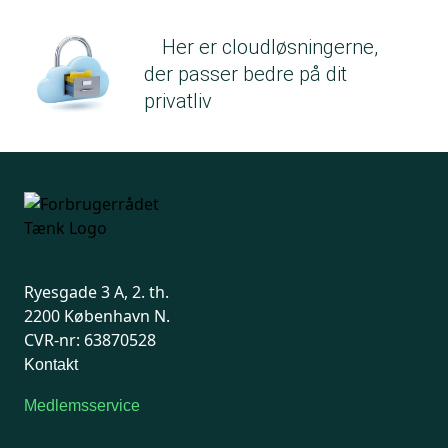
Her er cloudløsningerne,
der passer bedre på dit
privatliv
Ryesgade 3 A, 2. th.
2200 København N.
CVR-nr: 63870528
Kontakt
Medlemsservice
Man-tirsdag: kl. 9-12