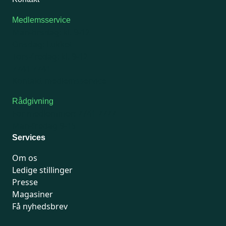
Medlemsservice
Man-tirsdag: kl. 9-12
Onsdag: Lukket
Tors-fredag: kl. 9-12
7741 7741
Kontakt medlemsservice
Rådgivning
For medlemmer: 7741 7777
Man-fredag 9-15
Services
Om os
Ledige stillinger
Presse
Magasiner
Få nyhedsbrev