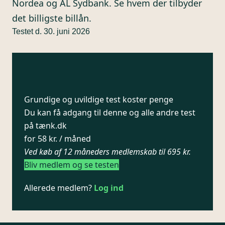
Nordea og AL Sydbank. Se hvem der tilbyder
det billigste billån.
Testet d. 30. juni 2026
Grundige og uvildige test koster penge
Du kan få adgang til denne og alle andre test
på tænk.dk
for 58 kr. / måned
Ved køb af 12 måneders medlemskab til 695 kr.
Bliv medlem og se testen
Allerede medlem?
Log ind