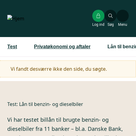
Gå
til
hovedindhold
Log ind
Søg
Menu
Test
Privatøkonomi og aftaler
Lån til benzi
Advarselsmeddelelse
Vi fandt desværre ikke den side, du søgte.
Test:
Lån til benzin- og dieselbiler
Vi har testet billån til brugte benzin- og
dieselbiler fra 11 banker – bl.a. Danske Bank,