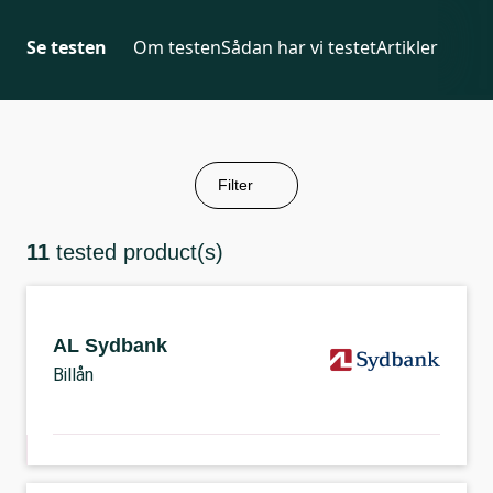
Se testen
Om testen
Sådan har vi testet
Artikler
Filter
11
tested product(s)
AL Sydbank
Billån