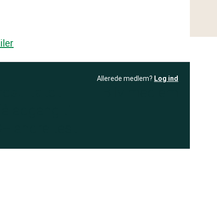
iler
Allerede medlem?
Log ind
resultatet
Bliv medlem
få adgang til
+ andre test