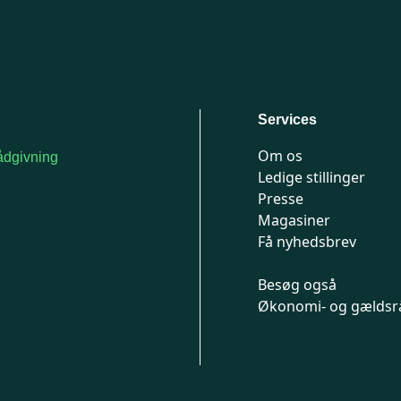
Services
Om os
dgivning
Ledige stillinger
or medlemmer: 7741
Presse
777
Magasiner
n-fredag 9-15
Få nyhedsbrev
Besøg også
Økonomi- og gældsr