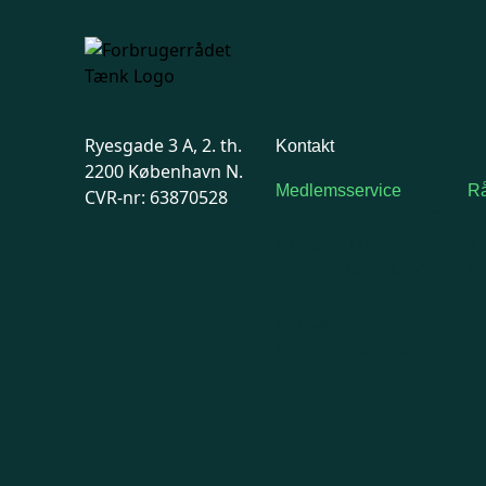
Ryesgade 3 A, 2. th.
Kontakt
2200 København N.
Medlemsservice
Rå
CVR-nr: 63870528
Man-tirsdag: kl. 9-12
F
Onsdag: Lukket
7
Tors-fredag: kl. 9-12
Ma
7741 7741
Kontakt
medlemsservice