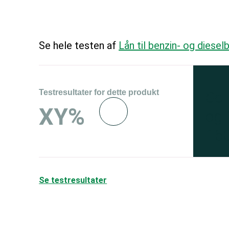
Se hele testen af
Lån til benzin- og dieselb
Testresultater for dette produkt
Se 
XY%
og 
150
Se testresultater