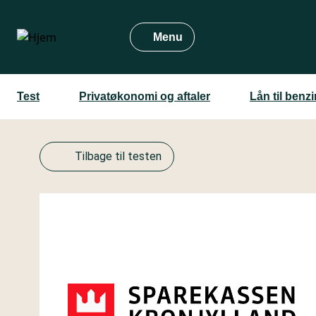
Gå
til
Menu
hovedindhold
Test
Privatøkonomi og aftaler
Lån til benzi
Tilbage til testen