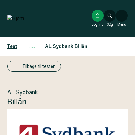
Gå
til
hovedindhold
Log ind
Søg
Menu
Test
···
AL Sydbank Billån
Tilbage til testen
AL Sydbank
Billån