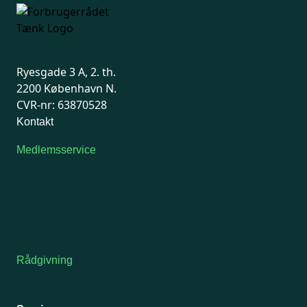
Ryesgade 3 A, 2. th.
2200 København N.
CVR-nr: 63870528
Kontakt
Medlemsservice
Man-tirsdag: kl. 9-12
Onsdag: Lukket
Tors-fredag: kl. 9-12
7741 7741
Kontakt medlemsservice
Rådgivning
For medlemmer: 7741 7777
Man-fredag 9-15