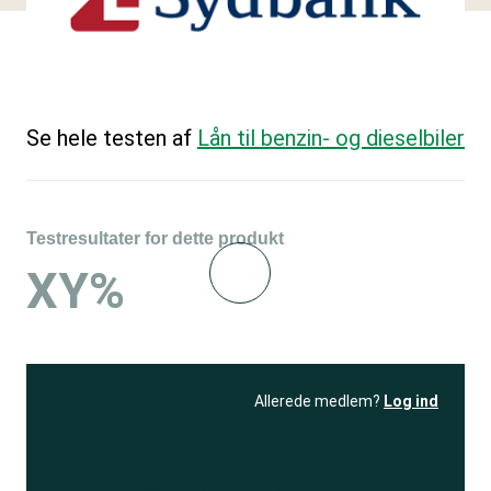
Se hele testen af
Lån til benzin- og dieselbiler
Testresultater for dette produkt
XY%
Allerede medlem?
Log ind
Se resultatet
og få adgang
til 150+ andre test