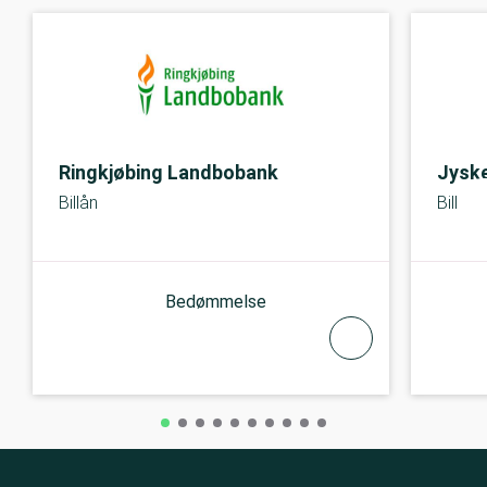
Ringkjøbing Landbobank
Jysk
Billån
Billån
Bedømmelse