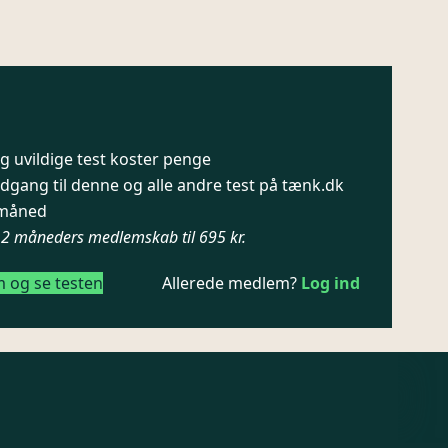
 uvildige test koster penge
dgang til denne og alle andre test på tænk.dk
/ måned
12 måneders medlemskab til 695 kr.
m og se testen
Allerede medlem?
Log ind