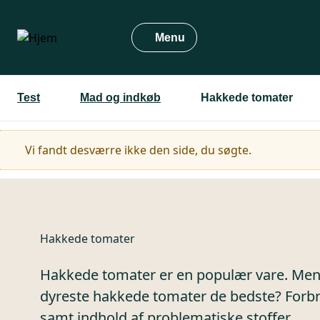
Gå
til
Menu
hovedindhold
Test
Mad og indkøb
Hakkede tomater
Advarselsmeddelelse
Vi fandt desværre ikke den side, du søgte.
Hakkede tomater
Hakkede tomater er en populær vare. Men e
dyreste hakkede tomater de bedste? Forb
samt indhold af problematiske stoffer.