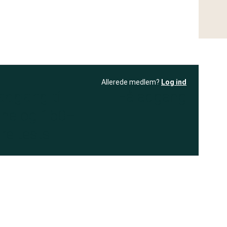
Allerede medlem?
Log ind
 adgang
til
Få adgang
ne og 150+
re tests
.