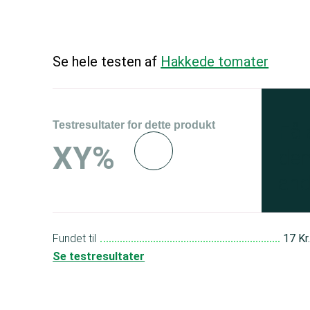
Se hele testen af
Hakkede tomater
Testresultater for dette produkt
Få
XY%
den
and
Fundet til
17 Kr
Se testresultater