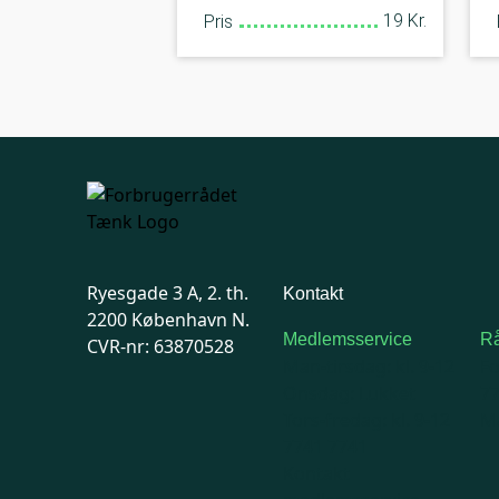
19 Kr.
Pris
Ryesgade 3 A, 2. th.
Kontakt
2200 København N.
Medlemsservice
Rå
CVR-nr: 63870528
Man-tirsdag: kl. 9-12
F
Onsdag: Lukket
7
Tors-fredag: kl. 9-12
Ma
7741 7741
Kontakt