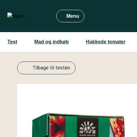
Gå
til
Menu
hovedindhold
Test
Mad og indkøb
Hakkede tomater
Tilbage til testen