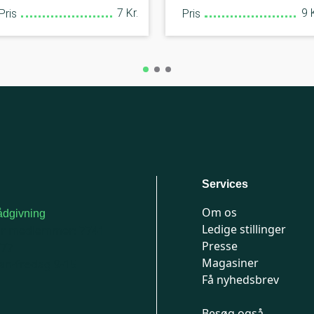
7 Kr.
9 K
Pris
Pris
Services
Om os
dgivning
Ledige stillinger
or medlemmer: 7741
Presse
777
Magasiner
n-fredag 9-15
Få nyhedsbrev
Besøg også