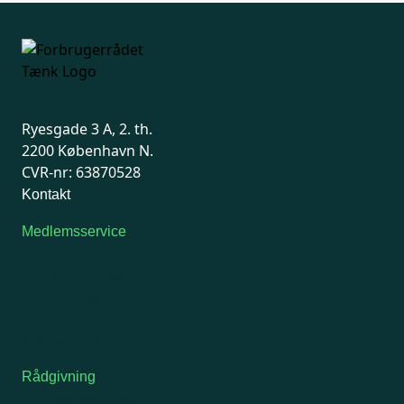
Ryesgade 3 A, 2. th.
2200 København N.
CVR-nr: 63870528
Kontakt
Medlemsservice
Man-tirsdag: kl. 9-12
Onsdag: Lukket
Tors-fredag: kl. 9-12
7741 7741
Kontakt medlemsservice
Rådgivning
For medlemmer: 7741 7777