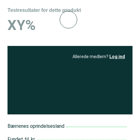
Testresultater for dette produkt
XY%
Allerede medlem?
Log ind
Se resultatet
og få adgang
til 150+ andre test
Bliv medlem
Bærrenes oprindelsesland
Fundet til, kr.