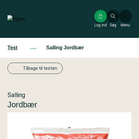
Gå
til
hovedindhold
Log ind
Søg
Menu
Test
···
Salling Jordbær
Tilbage til testen
Salling
Jordbær