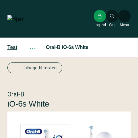
Gå
til
hovedindhold
Log ind
Søg
Menu
Test
···
Oral-B iO-6s White
Tilbage til testen
Oral-B
iO-6s White