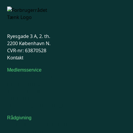
Ryesgade 3 A, 2. th.
2200 København N.
CVR-nr: 63870528
Kontakt
Medlemsservice
Man-tirsdag: kl. 9-12
Onsdag: Lukket
Tors-fredag: kl. 9-12
7741 7741
Kontakt medlemsservice
Rådgivning
For medlemmer: 7741 7777
Man-fredag 9-15