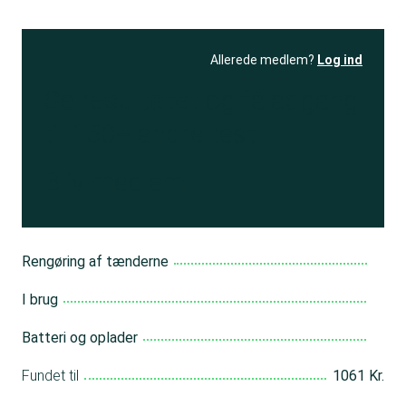
Allerede medlem?
Log ind
Se resultatet
og få adgang
til 150+ andre test
Bliv medlem
Rengøring af tænderne
I brug
Batteri og oplader
Fundet til
1061 Kr.