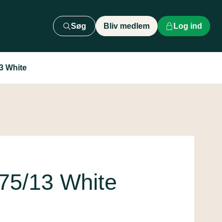
Søg
Bliv medlem
Log ind
3 White
75/13 White