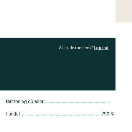
Allerede medlem?
Log ind
resultatet
Bliv medlem
få adgang til
+ andre test
Batteri og oplader
Fundet til
799 Kr.