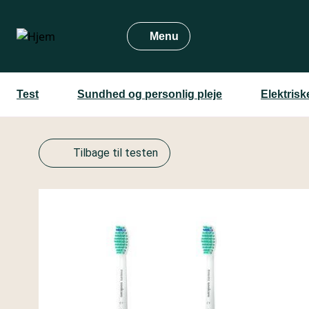
Gå
til
Menu
hovedindhold
Test
Sundhed og personlig pleje
Elektrisk
Tilbage til testen