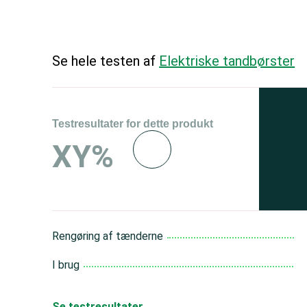
Se hele testen af
Elektriske tandbørster
Testresultater for dette produkt
Se 
XY%
og 
150
Rengøring af tænderne
I brug
Se testresultater