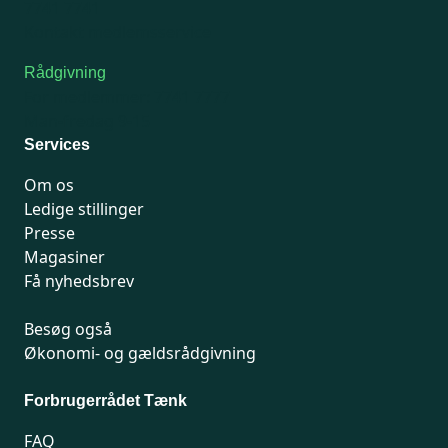
7741 7741
Kontakt medlemsservice
Rådgivning
For medlemmer: 7741 7777
Man-fredag 9-15
Services
Om os
Ledige stillinger
Presse
Magasiner
Få nyhedsbrev
Besøg også
Økonomi- og gældsrådgivning
Forbrugerrådet Tænk
FAQ