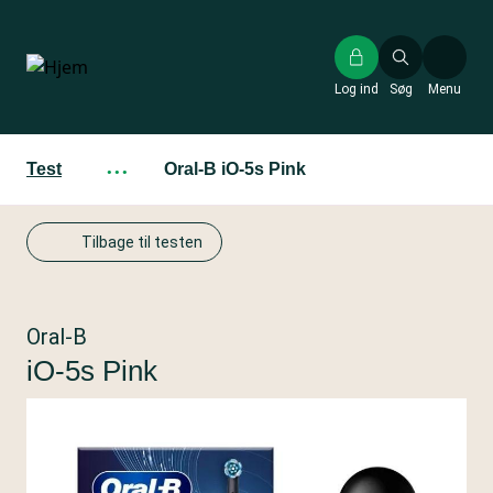
Gå
til
hovedindhold
Log ind
Søg
Menu
Test
···
Oral-B iO-5s Pink
Tilbage til testen
Oral-B
iO-5s Pink