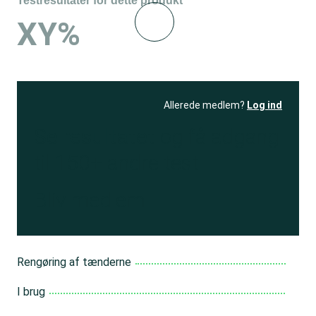
Testresultater for dette produkt
XY%
Allerede medlem?
Log ind
Se resultatet
og få adgang
til 150+ andre test
Bliv medlem
Rengøring af tænderne
I brug