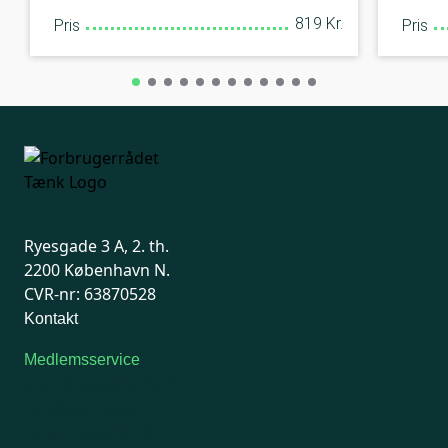
819 Kr.
Pris
Pris
Ryesgade 3 A, 2. th.
2200 København N.
CVR-nr: 63870528
Kontakt
Medlemsservice
Man-tirsdag: kl. 9-12
Onsdag: Lukket
Tors-fredag: kl. 9-12