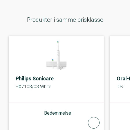
Produkter i samme prisklasse
Philips Sonicare
Oral-
HX7108/03 White
iO-5s 
Bedømmelse