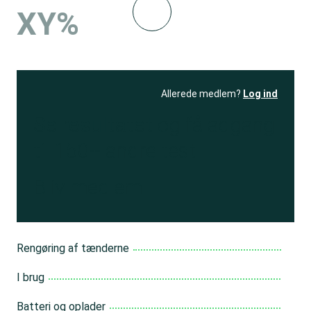
XY%
Allerede medlem?
Log ind
Se resultatet
og få adgang
til 150+ andre test
Bliv medlem
Rengøring af tænderne
I brug
Batteri og oplader