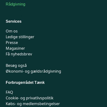
Rådgivning
For medlemmer: 7741 7777
Man-fredag 9-15
Services
Om os
Ledige stillinger
Presse
Magasiner
Få nyhedsbrev
Besøg også
Økonomi- og gældsrådgivning
Forbrugerrådet Tænk
FAQ
Cookie- og privatlivspolitik
Købs- og medlemsbetingelser