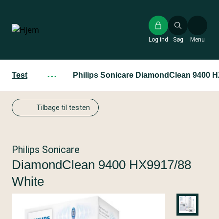
Gå
til
hovedindhold
Log ind
Søg
Menu
Test
···
Philips Sonicare DiamondClean 9400 H
Tilbage til testen
Philips Sonicare
DiamondClean 9400 HX9917/88
White