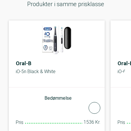
Produkter i samme prisklasse
Oral-B
Oral-
iO-5n Black & White
iO-6 D
Bedømmelse
1536 Kr.
Pris
Pris