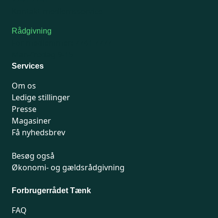
Kontakt medlemsservice
Rådgivning
For medlemmer: 7741 7777
Man-fredag 9-15
Services
Om os
Ledige stillinger
Presse
Magasiner
Få nyhedsbrev
Besøg også
Økonomi- og gældsrådgivning
Forbrugerrådet Tænk
FAQ