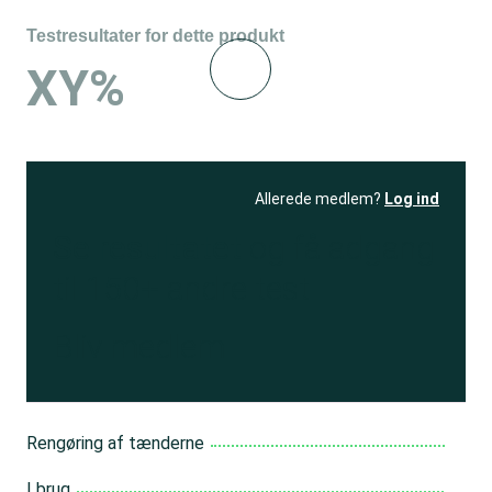
Testresultater for dette produkt
XY%
Allerede medlem?
Log ind
Se resultatet
og få adgang
til 150+ andre test
Bliv medlem
Rengøring af tænderne
I brug