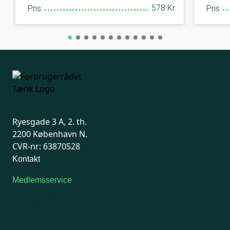
578 Kr.
Pris
Pris
Ryesgade 3 A, 2. th.
2200 København N.
CVR-nr: 63870528
Kontakt
Medlemsservice
Man-tirsdag: kl. 9-12
Onsdag: Lukket
Tors-fredag: kl. 9-12
7741 7741