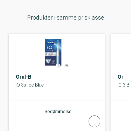
Produkter i samme prisklasse
Oral-B
Oral-
iO 3s Ice Blue
iO 3 B
Bedømmelse