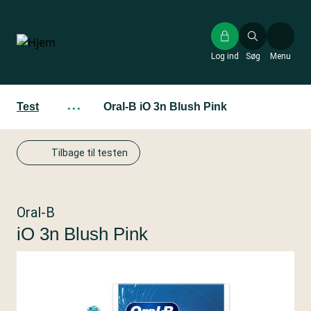
Gå
til
hovedindhold
Log ind
Søg
Menu
Test
···
Oral-B iO 3n Blush Pink
Tilbage til testen
Oral-B
iO 3n Blush Pink