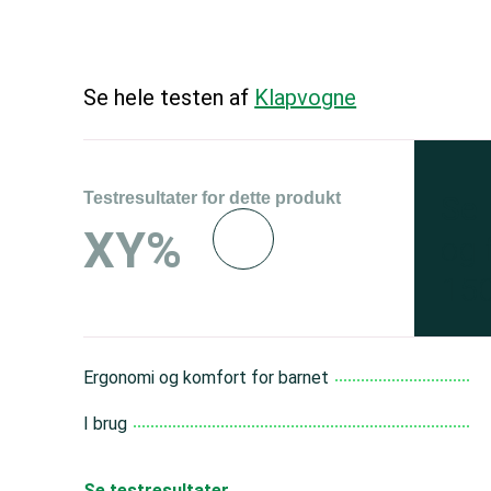
Se hele testen af
Klapvogne
Testresultater for dette produkt
Se 
XY%
og 
150
Ergonomi og komfort for barnet
I brug
Se testresultater