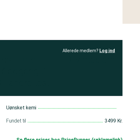
Allerede medlem?
Log ind
resultatet
Bliv medlem
få adgang til
+ andre test
Uønsket kemi
Fundet til
3499 Kr.
Se flere priser hos PriceRunner (reklamelink)