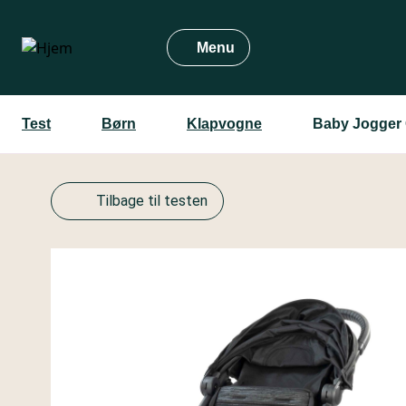
Gå
til
Menu
hovedindhold
Test
Børn
Klapvogne
Baby Jogger 
Tilbage til testen