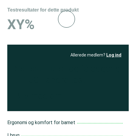
Testresultater for dette produkt
XY%
Allerede medlem?
Log ind
Se resultatet
og få adgang
til 150+ andre test
Bliv medlem
Ergonomi og komfort for barnet
I brug