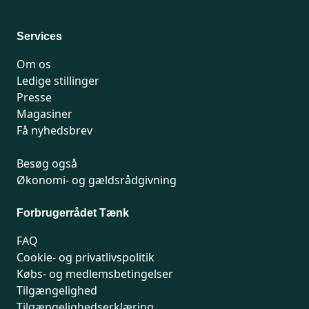
For medlemmer: 7741 7777
Man-fredag 9-15
Services
Om os
Ledige stillinger
Presse
Magasiner
Få nyhedsbrev
Besøg også
Økonomi- og gældsrådgivning
Forbrugerrådet Tænk
FAQ
Cookie- og privatlivspolitik
Købs- og medlemsbetingelser
Tilgængelighed
Tilgængelighedserklæring