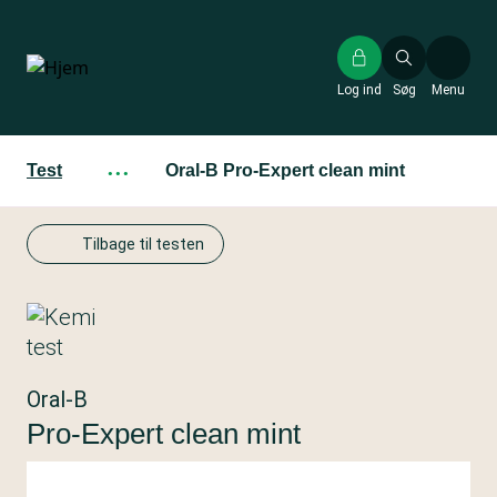
Gå
til
hovedindhold
Log ind
Søg
Menu
Test
···
Oral-B Pro-Expert clean mint
Tilbage til testen
Oral-B
Pro-Expert clean mint