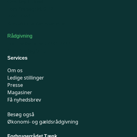
Onsdag: Lukket
Tors-fredag: kl. 9-12
7741 7741
Kontakt medlemsservice
Rådgivning
For medlemmer: 7741 7777
Man-fredag 9-15
Services
Om os
Ledige stillinger
Presse
Magasiner
Få nyhedsbrev
Besøg også
Økonomi- og gældsrådgivning
Forbrugerrådet Tænk