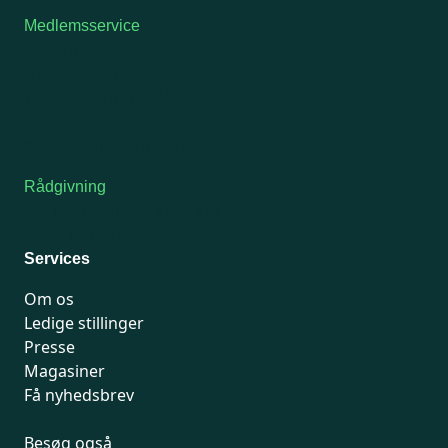
Medlemsservice
Man-tirsdag: kl. 9-12
Onsdag: Lukket
Tors-fredag: kl. 9-12
7741 7741
Kontakt medlemsservice
Rådgivning
For medlemmer: 7741 7777
Man-fredag 9-15
Services
Om os
Ledige stillinger
Presse
Magasiner
Få nyhedsbrev
Besøg også