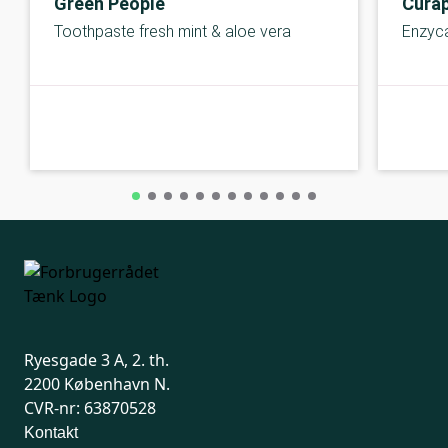
Green People
Cura
Toothpaste fresh mint & aloe vera
Enzyca
B-kolbe
B-kolbe
Ryesgade 3 A, 2. th.
2200 København N.
CVR-nr: 63870528
Kontakt