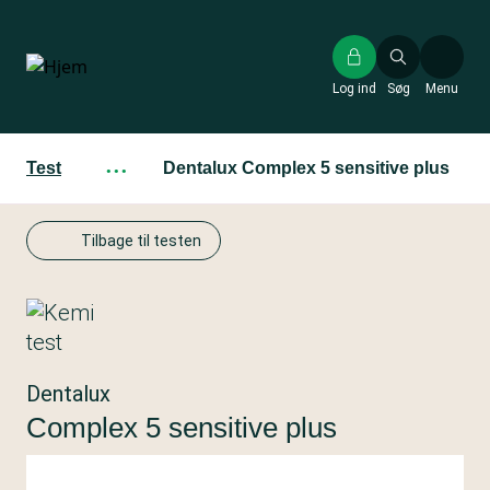
Gå
til
hovedindhold
Log ind
Søg
Menu
Test
···
Dentalux Complex 5 sensitive plus
Tilbage til testen
Dentalux
Complex 5 sensitive plus