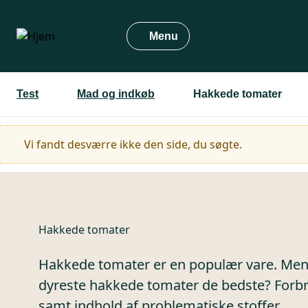
Gå
til
Menu
hovedindhold
Test
Mad og indkøb
Hakkede tomater
Advarselsmeddelelse
Vi fandt desværre ikke den side, du søgte.
Hakkede tomater
Hakkede tomater er en populær vare. Men e
dyreste hakkede tomater de bedste? Forb
samt indhold af problematiske stoffer.