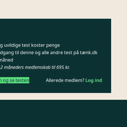
 uvildige test koster penge
dgang til denne og alle andre test på tænk.dk
/ måned
12 måneders medlemskab til 695 kr.
m og se testen
Allerede medlem?
Log ind