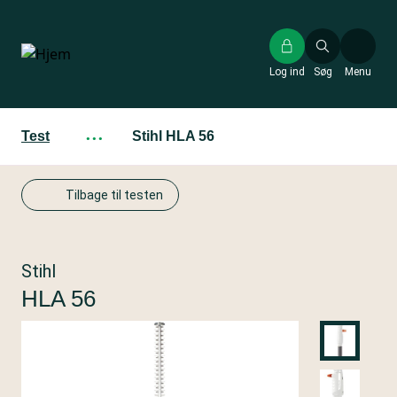
Gå
til
hovedindhold
Log ind
Søg
Menu
Test
···
Stihl HLA 56
Tilbage til testen
Stihl
HLA 56