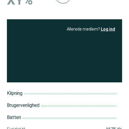
XY%
Allerede medlem?
Log ind
Se resultatet
og få adgang
til 150+ andre test
Bliv medlem
Klipning
Brugervenlighed
Batteri