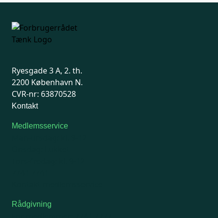
Ryesgade 3 A, 2. th.
2200 København N.
CVR-nr: 63870528
Kontakt
Medlemsservice
Man-tirsdag: kl. 9-12
Onsdag: Lukket
Tors-fredag: kl. 9-12
7741 7741
Kontakt medlemsservice
Rådgivning
For medlemmer: 7741 7777