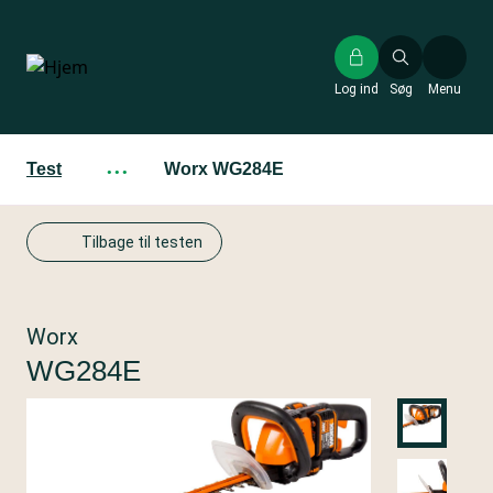
Gå
til
hovedindhold
Log ind
Søg
Menu
Test
···
Worx WG284E
Tilbage til testen
Worx
WG284E