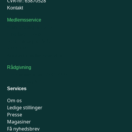
CVR-nr: 63870528
Kontakt
Medlemsservice
Man-tirsdag: kl. 9-12
Onsdag: Lukket
Tors-fredag: kl. 9-12
7741 7741
Kontakt medlemsservice
Rådgivning
For medlemmer: 7741 7777
Man-fredag 9-15
Services
Om os
Ledige stillinger
Presse
Magasiner
Få nyhedsbrev