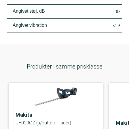
Angivet støj, dB
93
Angivet vibration
<1.5
Produkter i samme prisklasse
Makita
Maki
UH020GZ (u/batteri + lader)