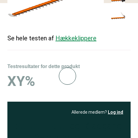
Se hele testen af
Hækkeklippere
Testresultater for dette produkt
XY%
Allerede medlem?
Log ind
Se resultatet
og få adgang
til 150+ andre test