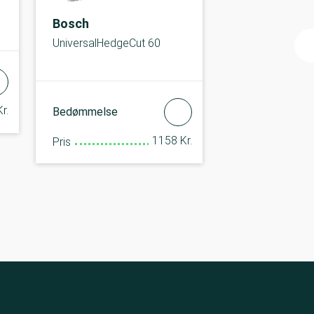
Bosch
UniversalHedgeCut 60
r.
Bedømmelse
1158 Kr.
Pris