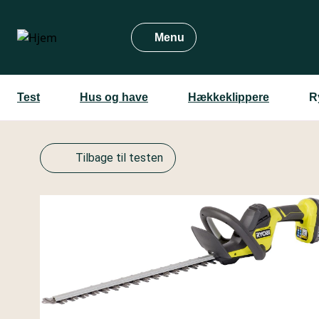
Gå
til
Menu
hovedindhold
Test
Hus og have
Hækkeklippere
R
Tilbage til testen