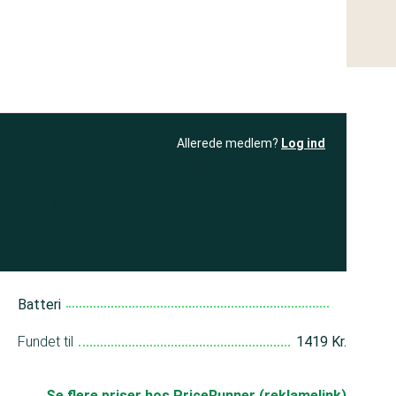
Allerede medlem?
Log ind
resultatet
Bliv medlem
få adgang til
+ andre test
Batteri
Fundet til
1419 Kr.
Se flere priser hos PriceRunner (reklamelink)