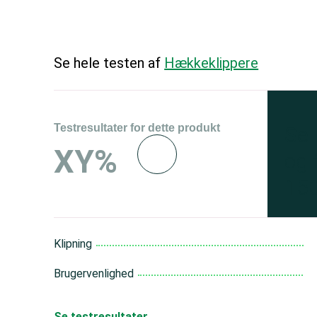
Se hele testen af
Hækkeklippere
Testresultater for dette produkt
Se 
XY%
og 
150
Klipning
Brugervenlighed
Se testresultater