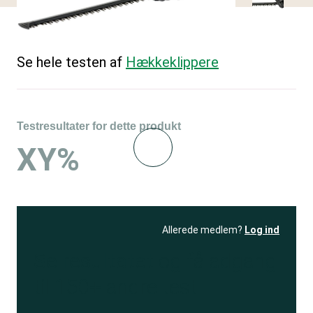
Se hele testen af
Hækkeklippere
Testresultater for dette produkt
XY%
Allerede medlem?
Log ind
Se resultatet
og få adgang
til 150+ andre test