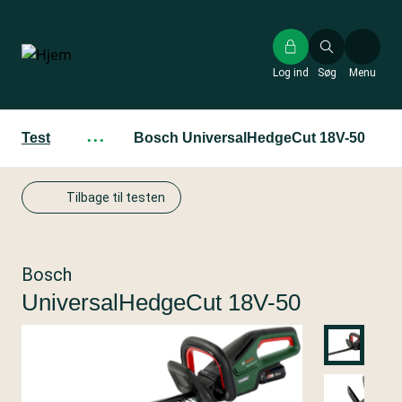
Gå
til
hovedindhold
Log ind
Søg
Menu
Test
···
Bosch UniversalHedgeCut 18V-50
Tilbage til testen
Bosch
UniversalHedgeCut 18V-50