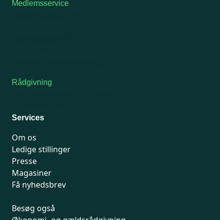
Medlemsservice
Man-tirsdag: kl. 9-12
Onsdag: Lukket
Tors-fredag: kl. 9-12
7741 7741
Kontakt medlemsservice
Rådgivning
For medlemmer: 7741 7777
Man-fredag 9-15
Services
Om os
Ledige stillinger
Presse
Magasiner
Få nyhedsbrev
Besøg også
Økonomi- og gældsrådgivning