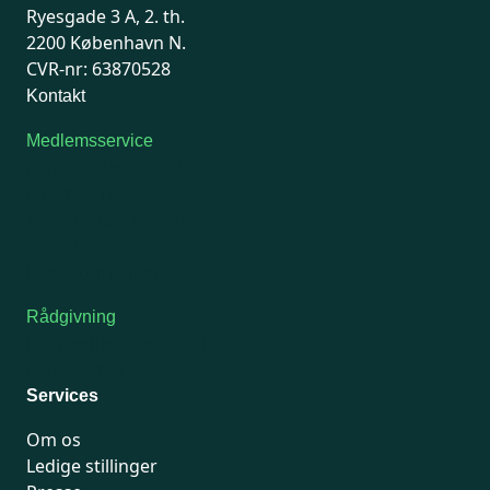
Ryesgade 3 A, 2. th.
2200 København N.
CVR-nr: 63870528
Kontakt
Medlemsservice
Man-tirsdag: kl. 9-12
Onsdag: Lukket
Tors-fredag: kl. 9-12
7741 7741
Kontakt medlemsservice
Rådgivning
For medlemmer: 7741 7777
Man-fredag 9-15
Services
Om os
Ledige stillinger