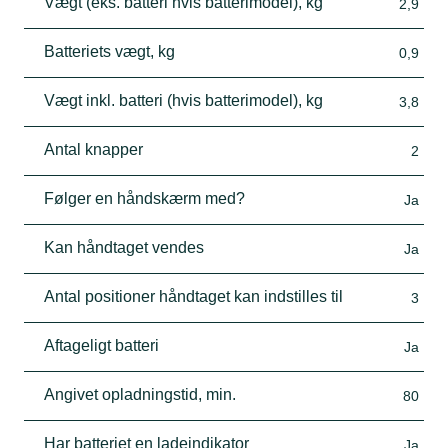
Vægt (eks. batteri hvis batterimodel), kg
2,9
Batteriets vægt, kg
0,9
Vægt inkl. batteri (hvis batterimodel), kg
3,8
Antal knapper
2
Følger en håndskærm med?
Ja
Kan håndtaget vendes
Ja
Antal positioner håndtaget kan indstilles til
3
Aftageligt batteri
Ja
Angivet opladningstid, min.
80
Har batteriet en ladeindikator
Ja