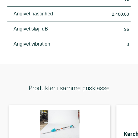
Angivet hastighed
2,400.00
Angivet støj, dB
96
Angivet vibration
3
Produkter i samme prisklasse
Karc