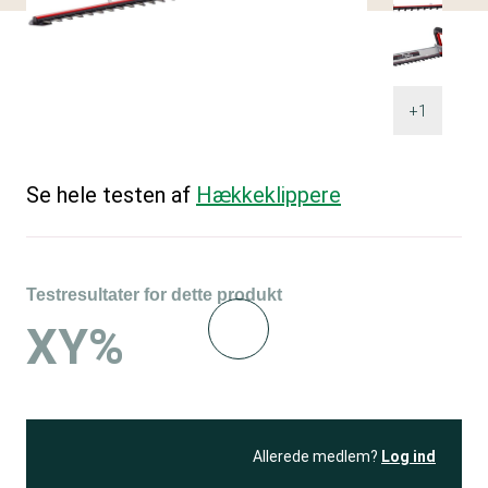
+1
Se hele testen af
Hækkeklippere
Testresultater for dette produkt
XY%
Allerede medlem?
Log ind