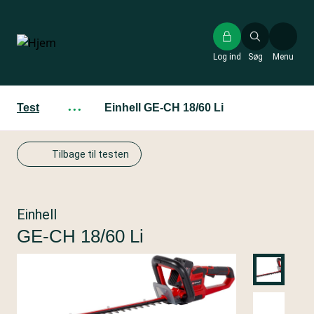
Gå
til
hovedindhold
Log ind
Søg
Menu
Test
···
Einhell GE-CH 18/60 Li
Tilbage til testen
Einhell
GE-CH 18/60 Li