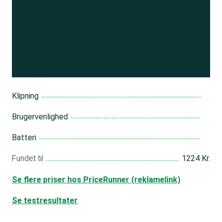
Se resultatet
og få adgang
til 150+ andre test
Bliv medlem
Klipning
Brugervenlighed
Batteri
Fundet til
1224 Kr.
Se flere priser hos PriceRunner (reklamelink)
Se testresultater