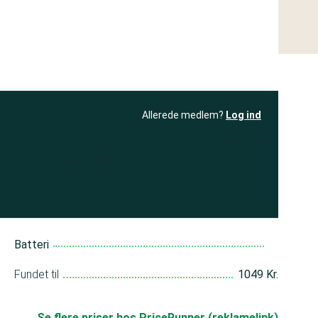
Allerede medlem?
Log ind
resultatet
Bliv medlem
få adgang til
+ andre test
Batteri
Fundet til
1049 Kr.
Se flere priser hos PriceRunner (reklamelink)