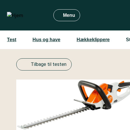
Gå
til
Menu
hovedindhold
Test
Hus og have
Hækkeklippere
S
Tilbage til testen