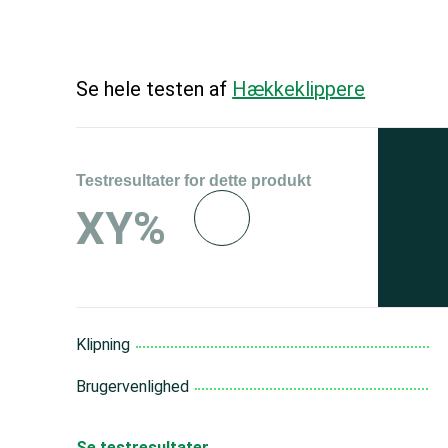
Se hele testen af
Hækkeklippere
Testresultater for dette produkt
Se 
XY%
og 
150
Klipning
Brugervenlighed
Se testresultater