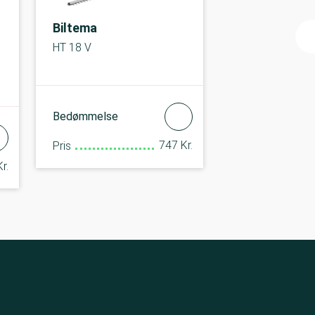
Biltema
HT 18 V
Bedømmelse
747 Kr.
Pris
r.