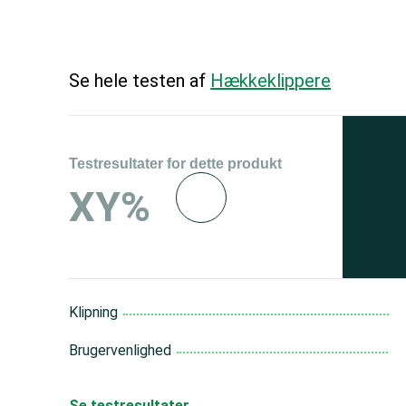
Se hele testen af
Hækkeklippere
Testresultater for dette produkt
Se 
XY%
og 
150
Klipning
Brugervenlighed
Se testresultater