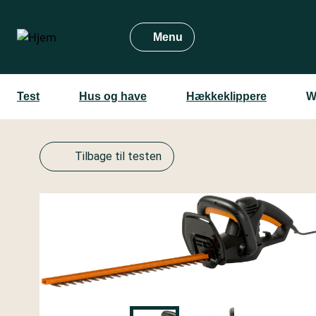
Gå
til
Menu
hovedindhold
Test
Hus og have
Hækkeklippere
W
Tilbage til testen