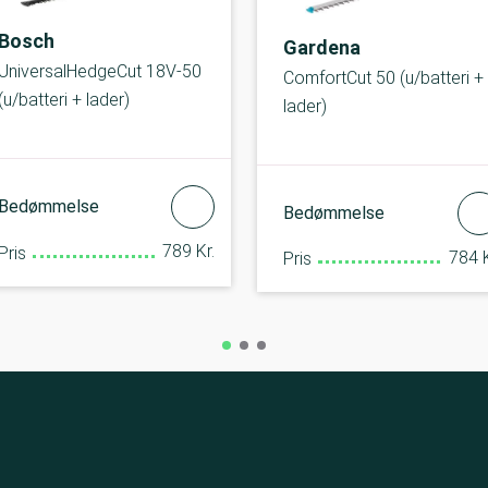
Bosch
Gardena
UniversalHedgeCut 18V-50
ComfortCut 50 (u/batteri +
(u/batteri + lader)
lader)
Bedømmelse
Bedømmelse
789 Kr.
Pris
784 K
Pris