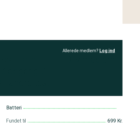
Allerede medlem?
Log ind
resultatet
Bliv medlem
få adgang til
+ andre test
Batteri
Fundet til
699 Kr.