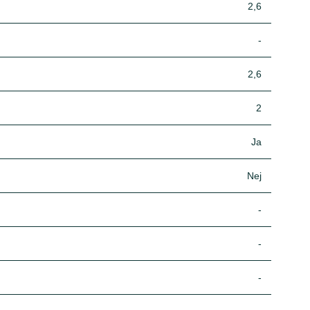
2,6
-
2,6
2
Ja
Nej
-
-
-