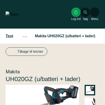
Gå
til
hovedindhold
Log ind
Søg
Menu
Test
···
Makita UH020GZ (u/batteri + lader)
Tilbage til testen
Makita
UH020GZ (u/batteri + lader)