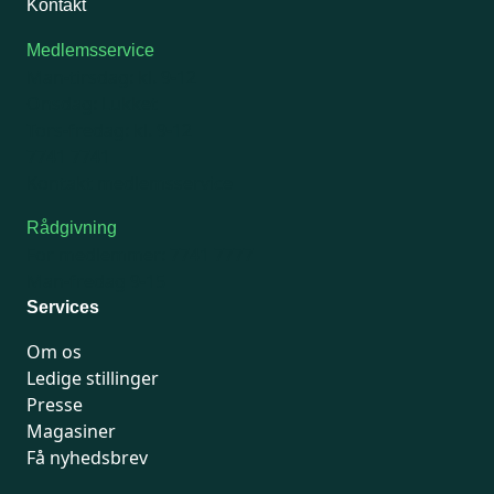
Kontakt
Medlemsservice
Man-tirsdag: kl. 9-12
Onsdag: Lukket
Tors-fredag: kl. 9-12
7741 7741
Kontakt medlemsservice
Rådgivning
For medlemmer: 7741 7777
Man-fredag 9-15
Services
Om os
Ledige stillinger
Presse
Magasiner
Få nyhedsbrev