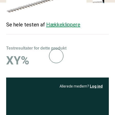
Se hele testen af
Hækkeklippere
Testresultater for dette produkt
XY%
Allerede medlem?
Log ind
Se resultatet
og få adgang
til 150+ andre test