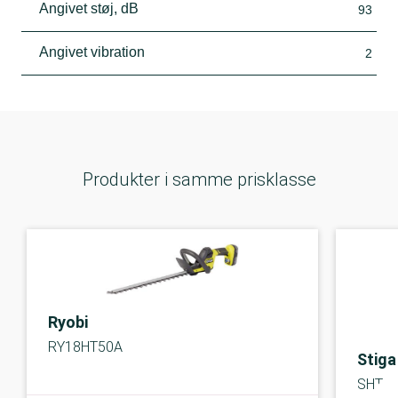
Angivet støj, dB
93
Angivet vibration
2
Produkter i samme prisklasse
Ryobi
RY18HT50A
Stiga
SHT 5