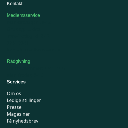
Kontakt
Medlemsservice
Man-tirsdag: kl. 9-12
Onsdag: Lukket
Tors-fredag: kl. 9-12
7741 7741
Kontakt medlemsservice
Rådgivning
For medlemmer: 7741 7777
Man-fredag 9-15
Services
Om os
Ledige stillinger
Presse
Magasiner
Få nyhedsbrev