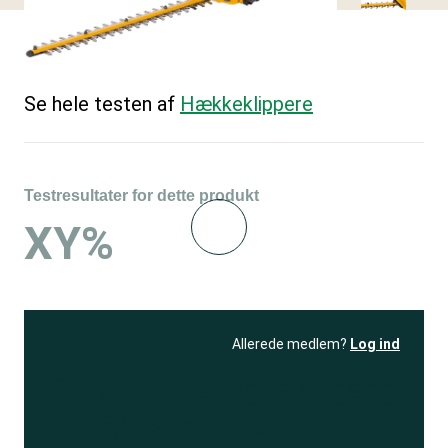
Se hele testen af
Hækkeklippere
Testresultater for dette produkt
XY%
Allerede medlem?
Log ind
Se resultatet
og få adgang
til 150+ andre test