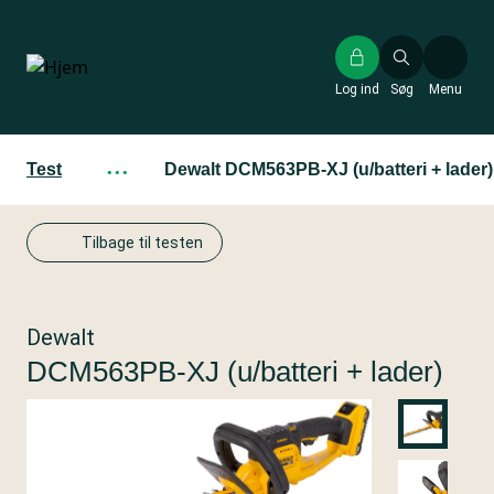
Gå
til
hovedindhold
Log ind
Søg
Menu
Test
···
Dewalt DCM563PB-XJ (u/batteri + lader)
Tilbage til testen
Dewalt
DCM563PB-XJ (u/batteri + lader)