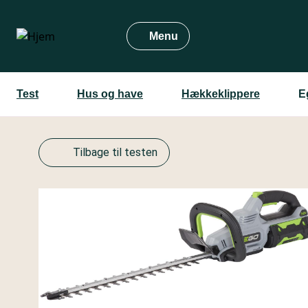
Gå
til
Menu
hovedindhold
Test
Hus og have
Hækkeklippere
E
Tilbage til testen