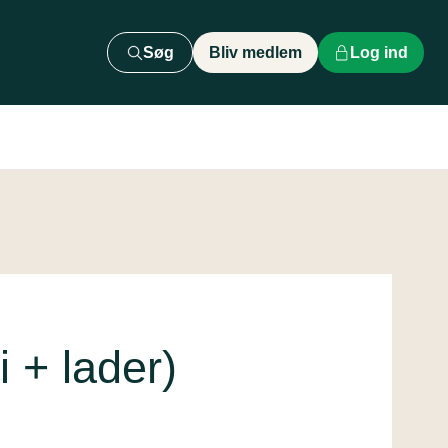
Søg
Bliv medlem
Log ind
 + lader)