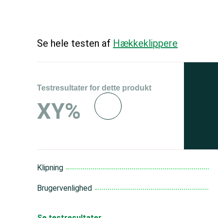
Se hele testen af
Hækkeklippere
Testresultater for dette produkt
Se 
XY%
og 
150
Klipning
Brugervenlighed
Se testresultater