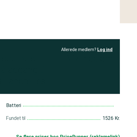
Allerede medlem?
Log ind
resultatet
Bliv medlem
få adgang til
+ andre test
Batteri
Fundet til
1526 Kr.
Se flere priser hos PriceRunner (reklamelink)