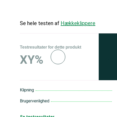
Se hele testen af
Hækkeklippere
Testresultater for dette produkt
Se 
XY%
og 
150
Klipning
Brugervenlighed
Se testresultater