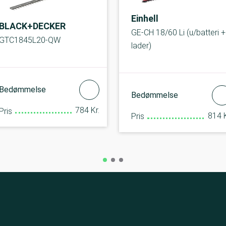
Einhell
BLACK+DECKER
GE-CH 18/60 Li (u/batteri +
GTC1845L20-QW
lader)
Bedømmelse
Bedømmelse
784 Kr.
Pris
814 K
Pris