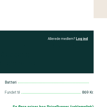
Allerede medlem?
Log ind
resultatet
Bliv medlem
få adgang til
+ andre test
Batteri
Fundet til
869 Kr.
Se flere priser hos PriceRunner (reklamelink)