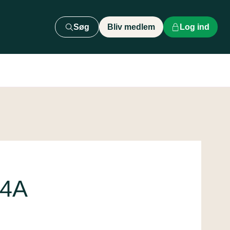
Søg
Bliv medlem
Log ind
P4A