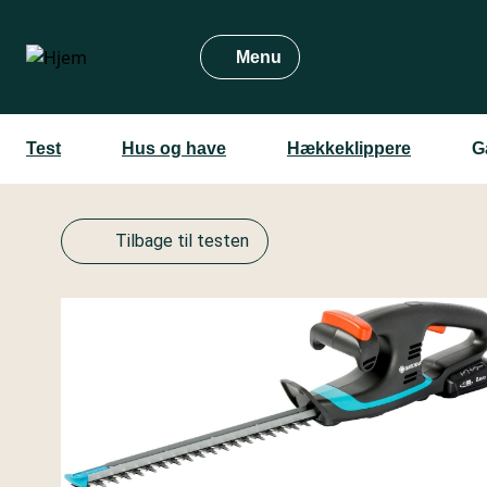
Gå
til
Menu
hovedindhold
Test
Hus og have
Hækkeklippere
G
Tilbage til testen