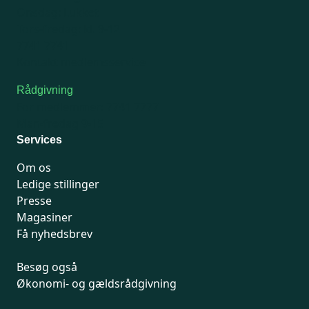
Onsdag: Lukket
Tors-fredag: kl. 9-12
7741 7741
Kontakt medlemsservice
Rådgivning
For medlemmer: 7741 7777
Man-fredag 9-15
Services
Om os
Ledige stillinger
Presse
Magasiner
Få nyhedsbrev
Besøg også
Økonomi- og gældsrådgivning