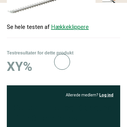
Se hele testen af
Hækkeklippere
Testresultater for dette produkt
XY%
Allerede medlem?
Log ind
Se resultatet
og få adgang
til 150+ andre test