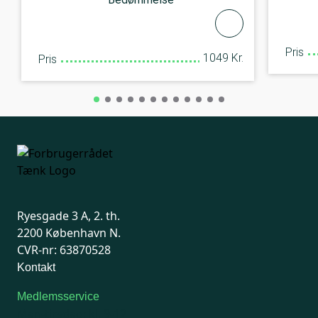
Pris
1049 Kr.
Pris
Ryesgade 3 A, 2. th.
2200 København N.
CVR-nr: 63870528
Kontakt
Medlemsservice
Man-tirsdag: kl. 9-12