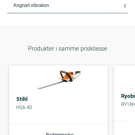
Angivet vibration
2
Produkter i samme prisklasse
Ryobi
Stihl
RY18HT
HSA 40
Bedømmelse