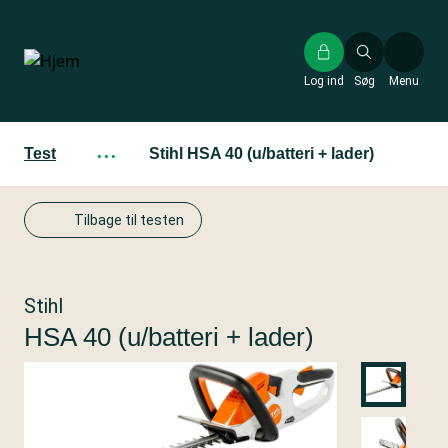
Gå
til
hovedindhold
Log ind
Søg
Menu
Test
···
Stihl HSA 40 (u/batteri + lader)
Tilbage til testen
Stihl
HSA 40 (u/batteri + lader)