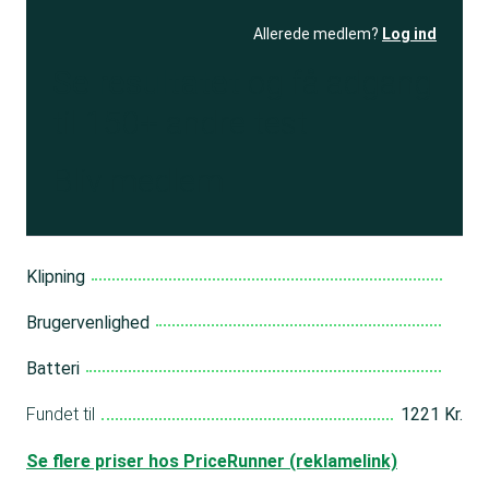
Allerede medlem?
Log ind
Se resultatet
og få adgang
til 150+ andre test
Bliv medlem
Klipning
Brugervenlighed
Batteri
Fundet til
1221 Kr.
Se flere priser hos PriceRunner (reklamelink)