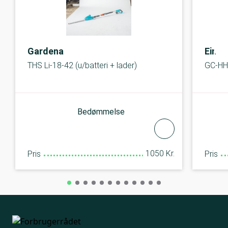
Gardena
Einhe
THS Li-18-42 (u/batteri + lader)
GC-HH
Bedømmelse
1050 Kr.
Pris
Pris