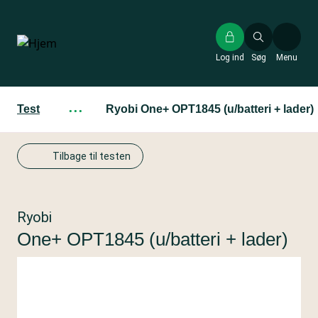
Gå
til
hovedindhold
Log ind
Søg
Menu
Test
···
Ryobi One+ OPT1845 (u/batteri + lader)
Tilbage til testen
Ryobi
One+ OPT1845 (u/batteri + lader)