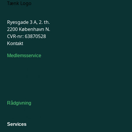
Ryesgade 3 A, 2. th.
2200 København N.
CVR-nr: 63870528
Kontakt
Medlemsservice
Man-tirsdag: kl. 9-12
Onsdag: Lukket
Tors-fredag: kl. 9-12
7741 7741
Kontakt medlemsservice
Rådgivning
For medlemmer: 7741 7777
Man-fredag 9-15
Services