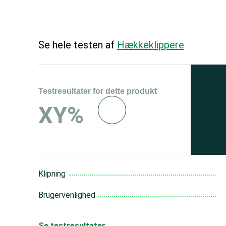
Se hele testen af
Hækkeklippere
Testresultater for dette produkt
Se 
XY%
og 
150
Klipning
Brugervenlighed
Se testresultater