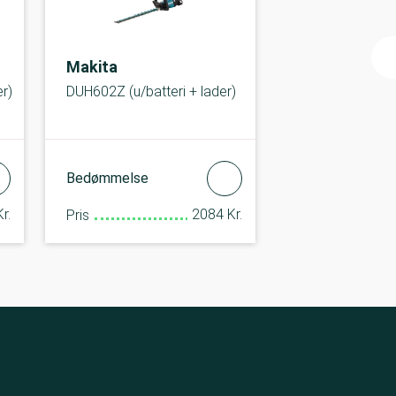
Makita
r)
DUH602Z (u/batteri + lader)
Bedømmelse
r.
2084 Kr.
Pris