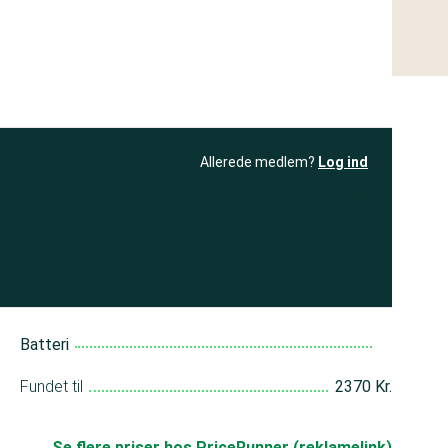
Allerede medlem?
Log ind
resultatet
Bliv medlem
få adgang til
+ andre test
Batteri
Fundet til
2370 Kr.
Se flere priser hos PriceRunner (reklamelink)