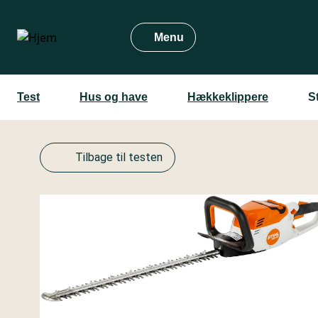
Gå
til
Menu
hovedindhold
Test
Hus og have
Hækkeklippere
S
Tilbage til testen