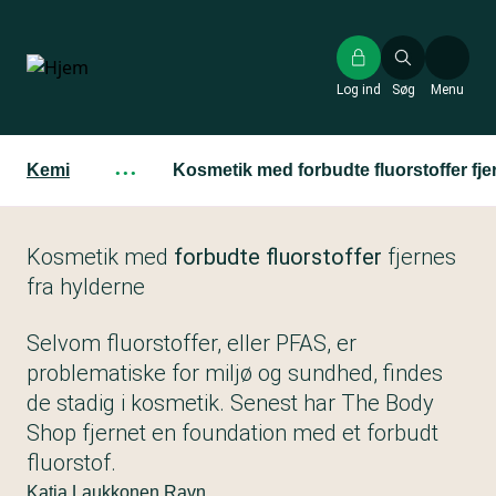
Gå
til
hovedindhold
Log ind
Søg
Menu
Kemi
···
Kosmetik med forbudte fluorstoffer fje
Kosmetik med
forbudte fluorstoffer
fjernes
fra hylderne
Selvom fluorstoffer, eller PFAS, er
problematiske for miljø og sundhed, findes
de stadig i kosmetik. Senest har The Body
Shop fjernet en foundation med et forbudt
fluorstof.
Katja Laukkonen Ravn