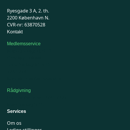
Ryesgade 3 A, 2. th.
2200 København N.
CVR-nr: 63870528
Kontakt
Medlemsservice
Man-tirsdag: kl. 9-12
Onsdag: Lukket
Tors-fredag: kl. 9-12
7741 7741
Kontakt medlemsservice
Rådgivning
For medlemmer: 7741 7777
Man-fredag 9-15
Services
Om os