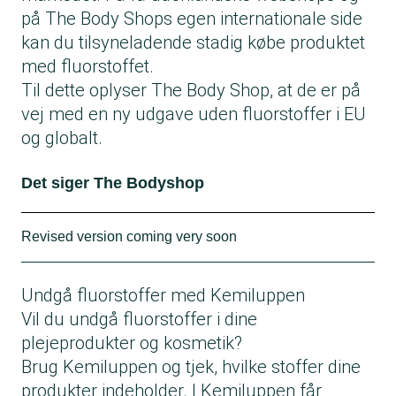
på The Body Shops egen internationale side
kan du tilsyneladende stadig købe produktet
med fluorstoffet.
Til dette oplyser The Body Shop, at de er på
vej med en ny udgave uden fluorstoffer i EU
og globalt.
Det siger The Bodyshop
Revised version coming very soon
The substance in the existing formula of
Undgå fluorstoffer med Kemiluppen
Fresh Nude Foundation, Ammonium C6-16
Vil du undgå fluorstoffer i dine
Perfluoroalkylethyl Phosphate, is not
plejeprodukter og kosmetik?
restricted under EU Cosmetic Regulation, and
Brug
Kemiluppen
og tjek, hvilke stoffer dine
the specific grade we are using is free of
produkter indeholder. I Kemiluppen får
PFOA and PFOS. Despite this, production of