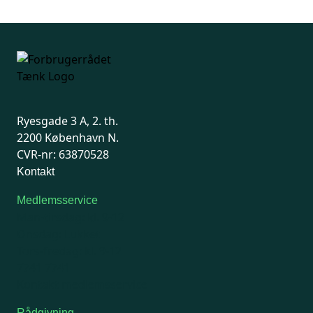
Ryesgade 3 A, 2. th.
2200 København N.
CVR-nr: 63870528
Kontakt
Medlemsservice
Man-tirsdag: kl. 9-12
Onsdag: Lukket
Tors-fredag: kl. 9-12
7741 7741
Kontakt medlemsservice
Rådgivning