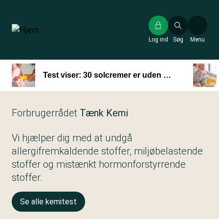
Gå
til
hovedindhold
Log ind
Søg
Menu
Test viser: 30 solcremer er uden uønsket kemi
Forbrugerrådet
Tænk Kemi
Vi hjælper dig med at undgå
allergifremkaldende stoffer, miljøbelastende
stoffer og mistænkt hormonforstyrrende
stoffer.
Se alle kemitest