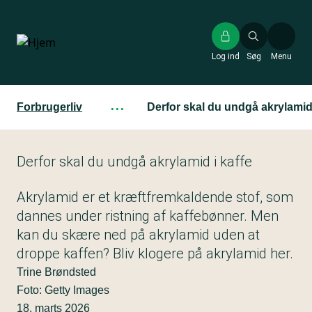
Gå
til
hovedindhold
Log ind
Søg
Menu
Forbrugerliv
···
Derfor skal du undgå akrylamid 
Derfor skal du undgå akrylamid i kaffe
Akrylamid er et kræftfremkaldende stof, som
dannes under ristning af kaffebønner. Men
kan du skære ned på akrylamid uden at
droppe kaffen? Bliv klogere på akrylamid her.
Trine Brøndsted
Foto: Getty Images
18. marts 2026