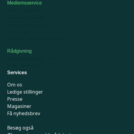
Medlemsservice
Man-tirsdag: kl. 9-12
Onsdag: Lukket
Tors-fredag: kl. 9-12
7741 7741
Kontakt medlemsservice
Rådgivning
For medlemmer: 7741 7777
Man-fredag 9-15
Services
Om os
Ledige stillinger
Presse
Magasiner
Få nyhedsbrev
Besøg også