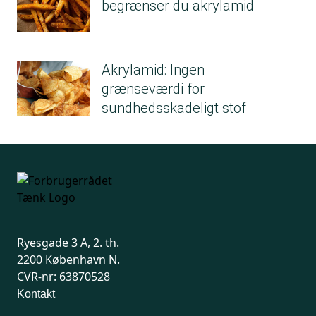
begrænser du akrylamid
Akrylamid: Ingen
grænseværdi for
sundhedsskadeligt stof
Ryesgade 3 A, 2. th.
2200 København N.
CVR-nr: 63870528
Kontakt