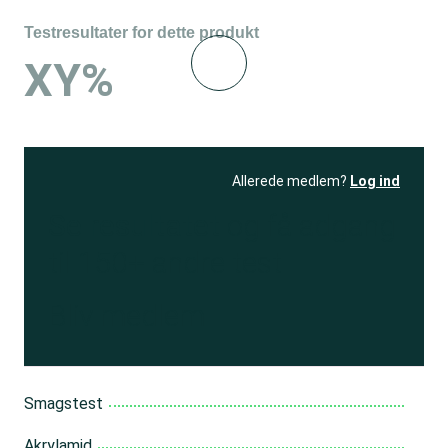
Testresultater for dette produkt
XY%
Allerede medlem?
Log ind
Se resultatet
og få adgang
til 150+ andre test
Bliv medlem
Smagstest
Akrylamid