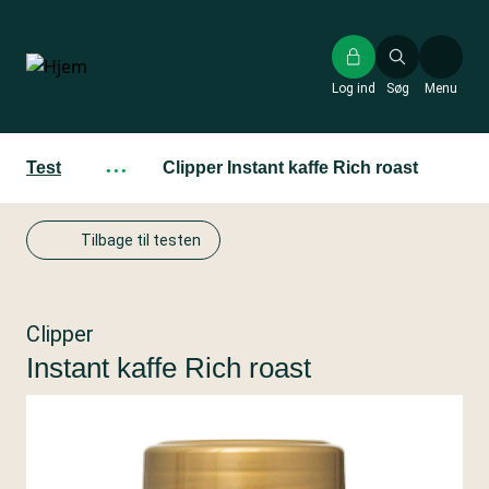
Gå
til
hovedindhold
Log ind
Søg
Menu
Test
···
Clipper Instant kaffe Rich roast
Tilbage til testen
Clipper
Instant kaffe Rich roast