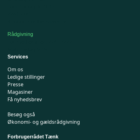
Tors-fredag: kl. 9-12
7741 7741
Kontakt medlemsservice
Rådgivning
For medlemmer: 7741 7777
Man-fredag 9-15
Services
Om os
Ledige stillinger
Presse
Magasiner
Få nyhedsbrev
Besøg også
Økonomi- og gældsrådgivning
Forbrugerrådet Tænk