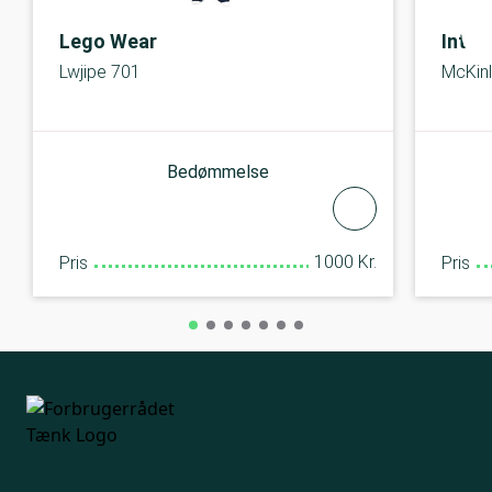
Lego Wear
Inter
Lwjipe 701
McKin
Bedømmelse
1000 Kr.
Pris
Pris