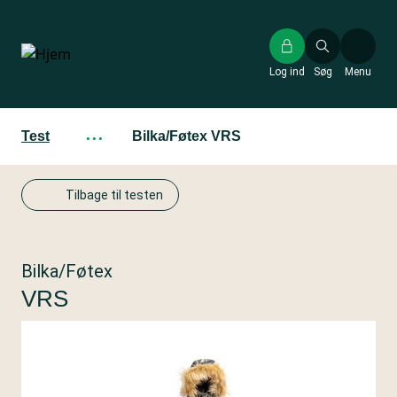
Gå
til
hovedindhold
Log ind
Søg
Menu
Test
···
Bilka/Føtex VRS
Tilbage til testen
Bilka/Føtex
VRS