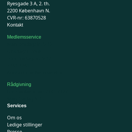
Ryesgade 3 A, 2. th.
2200 København N.
CVR-nr: 63870528
Kontakt
Medlemsservice
Man-tirsdag: kl. 9-12
Onsdag: Lukket
Tors-fredag: kl. 9-12
7741 7741
Kontakt medlemsservice
Rådgivning
For medlemmer: 7741 7777
Man-fredag 9-15
Services
Om os
Ledige stillinger
Presse