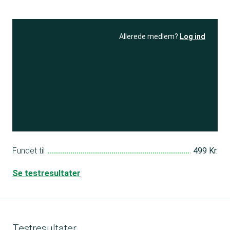
Allerede medlem?
Log ind
Se resultatet
og få adgang
til 150+ andre test
Bliv medlem
Fundet til
499 Kr.
Se testresultater
Testresultater